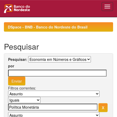
Skip
navigation
DSpace - BNB - Banco do Nordeste do Brasil
Pesquisar
Pesquisar:
por
Filtros correntes: