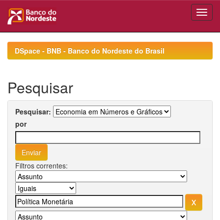
Skip
navigation
DSpace - BNB - Banco do Nordeste do Brasil
Pesquisar
Pesquisar:
por
Filtros correntes: