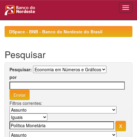
Skip
navigation
DSpace - BNB - Banco do Nordeste do Brasil
Pesquisar
Pesquisar:
por
Filtros correntes: