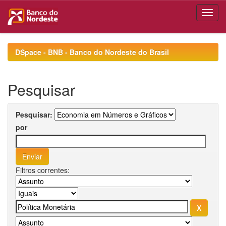
Skip
navigation
DSpace - BNB - Banco do Nordeste do Brasil
Pesquisar
Pesquisar:
por
Filtros correntes: