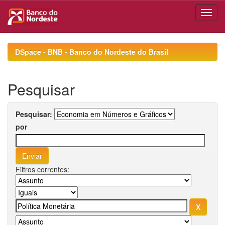
Skip
navigation
DSpace - BNB - Banco do Nordeste do Brasil
Pesquisar
Pesquisar:
por
Filtros correntes: