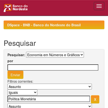
Skip
navigation
DSpace - BNB - Banco do Nordeste do Brasil
Pesquisar
Pesquisar:
por
Filtros correntes: