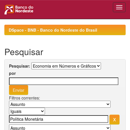
Skip
navigation
DSpace - BNB - Banco do Nordeste do Brasil
Pesquisar
Pesquisar:
por
Filtros correntes: