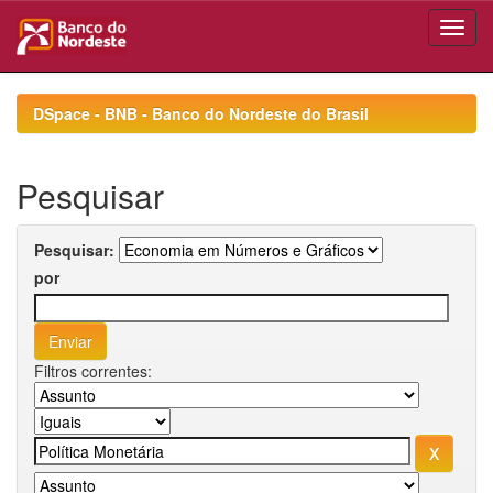
Skip
navigation
DSpace - BNB - Banco do Nordeste do Brasil
Pesquisar
Pesquisar:
por
Filtros correntes: