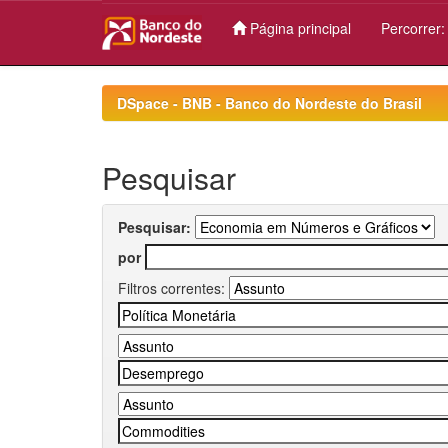
Página principal
Percorrer
Skip
navigation
DSpace - BNB - Banco do Nordeste do Brasil
Pesquisar
Pesquisar:
por
Filtros correntes: