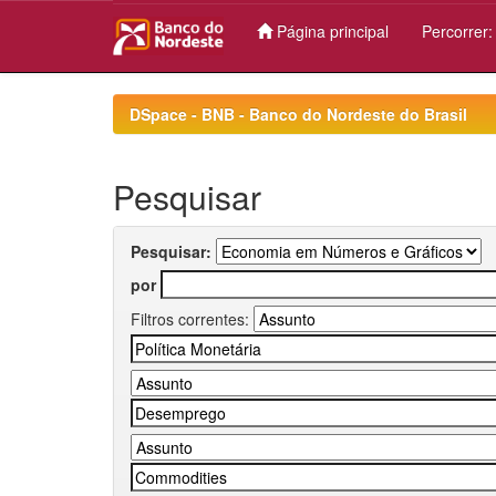
Página principal
Percorrer
Skip
navigation
DSpace - BNB - Banco do Nordeste do Brasil
Pesquisar
Pesquisar:
por
Filtros correntes: