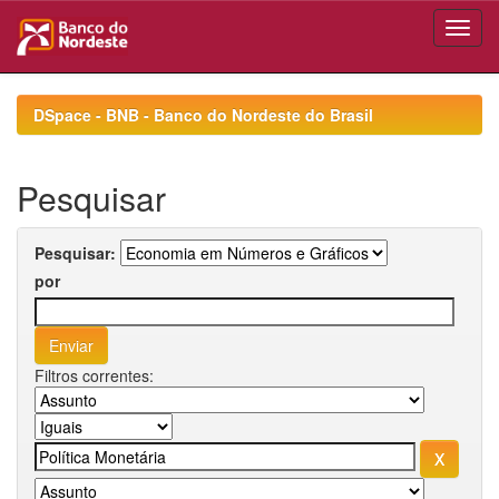
Skip
navigation
DSpace - BNB - Banco do Nordeste do Brasil
Pesquisar
Pesquisar:
por
Filtros correntes: