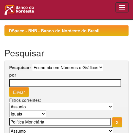
Skip
navigation
DSpace - BNB - Banco do Nordeste do Brasil
Pesquisar
Pesquisar:
por
Filtros correntes: