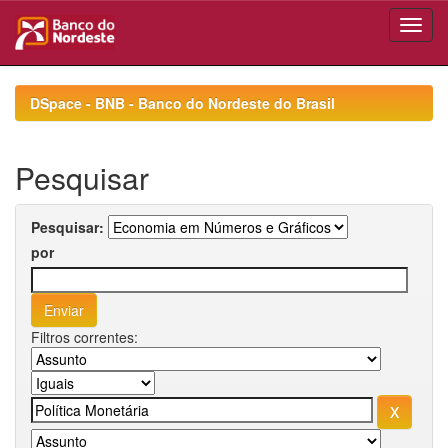
Skip
navigation
DSpace - BNB - Banco do Nordeste do Brasil
Pesquisar
Pesquisar:
por
Filtros correntes: