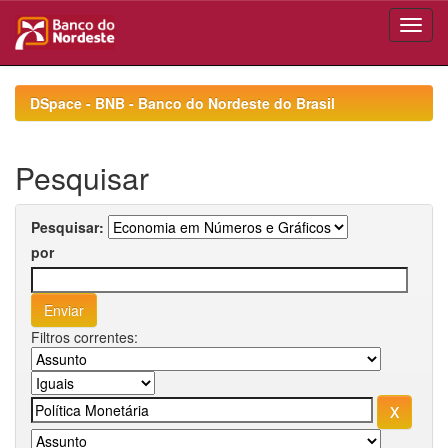
Skip
navigation
DSpace - BNB - Banco do Nordeste do Brasil
Pesquisar
Pesquisar:
por
Filtros correntes: