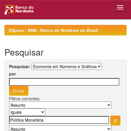
Skip
navigation
DSpace - BNB - Banco do Nordeste do Brasil
Pesquisar
Pesquisar:
por
Filtros correntes: