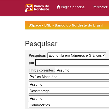
Página principal
Percorrer
Skip
navigation
DSpace - BNB - Banco do Nordeste do Brasil
Pesquisar
Pesquisar:
por
Filtros correntes: