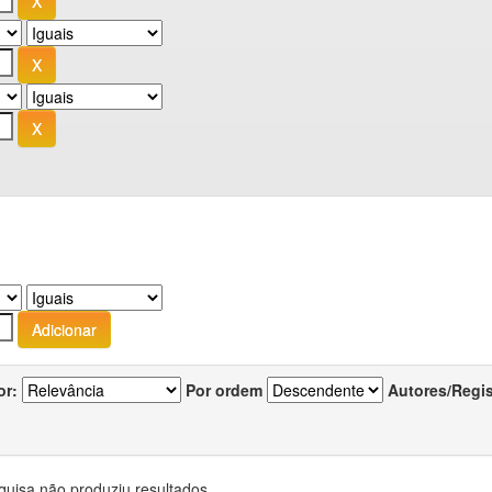
or:
Por ordem
Autores/Regi
quisa não produziu resultados.