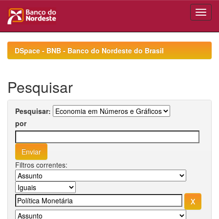
Skip
navigation
DSpace - BNB - Banco do Nordeste do Brasil
Pesquisar
Pesquisar:
por
Filtros correntes: