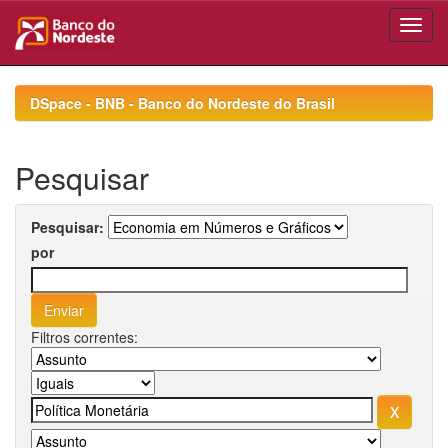
Skip
navigation
DSpace - BNB - Banco do Nordeste do Brasil
Pesquisar
Pesquisar:
por
Filtros correntes: