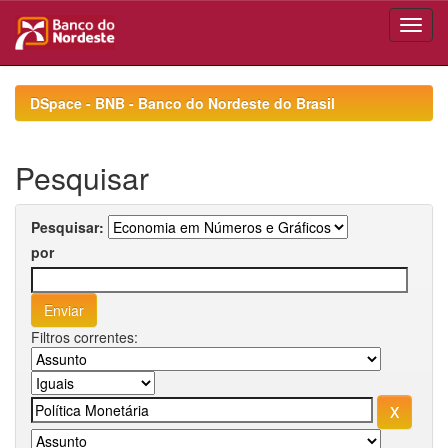
Skip
navigation
DSpace - BNB - Banco do Nordeste do Brasil
Pesquisar
Pesquisar:
por
Filtros correntes: