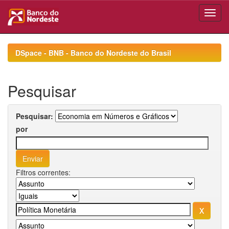
Skip
navigation
DSpace - BNB - Banco do Nordeste do Brasil
Pesquisar
Pesquisar:
por
Filtros correntes: