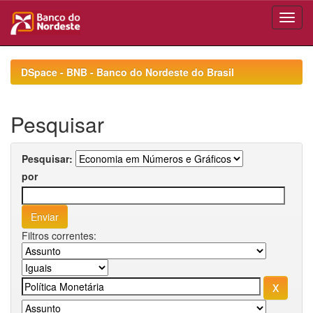
Skip
navigation
DSpace - BNB - Banco do Nordeste do Brasil
Pesquisar
Pesquisar:
por
Filtros correntes: