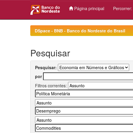
Página principal
Percorrer
Skip
navigation
DSpace - BNB - Banco do Nordeste do Brasil
Pesquisar
Pesquisar:
por
Filtros correntes: