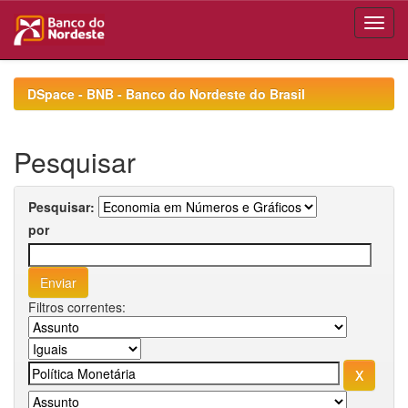
Skip
navigation
DSpace - BNB - Banco do Nordeste do Brasil
Pesquisar
Pesquisar:
por
Filtros correntes: