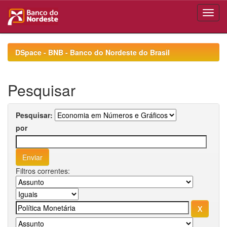
Skip
navigation
DSpace - BNB - Banco do Nordeste do Brasil
Pesquisar
Pesquisar:
por
Filtros correntes: