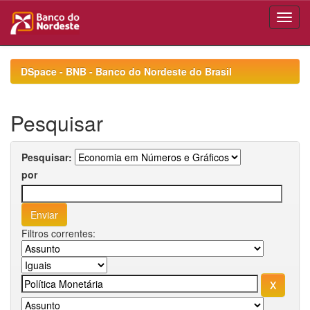
Skip
navigation
DSpace - BNB - Banco do Nordeste do Brasil
Pesquisar
Pesquisar:
por
Filtros correntes: