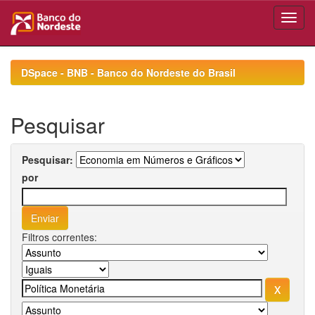
Skip
navigation
DSpace - BNB - Banco do Nordeste do Brasil
Pesquisar
Pesquisar:
por
Filtros correntes: