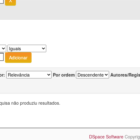
or:
Por ordem
Autores/Regi
quisa não produziu resultados.
DSpace Software
Copyrig