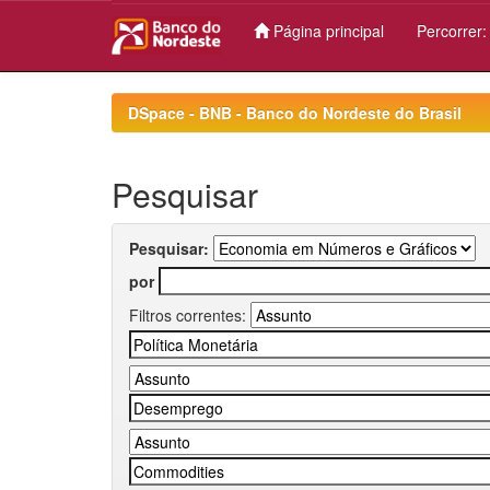
Página principal
Percorrer
Skip
navigation
DSpace - BNB - Banco do Nordeste do Brasil
Pesquisar
Pesquisar:
por
Filtros correntes: