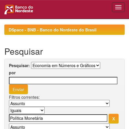
Skip
navigation
DSpace - BNB - Banco do Nordeste do Brasil
Pesquisar
Pesquisar:
por
Filtros correntes: