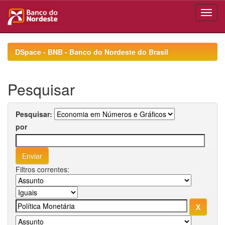
Skip
navigation
DSpace - BNB - Banco do Nordeste do Brasil
Pesquisar
Pesquisar:
por
Filtros correntes: