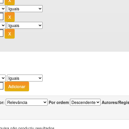
or:
Por ordem
Autores/Regi
quisa não produziu resultados.