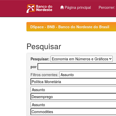
Página principal
Percorrer
Skip
navigation
DSpace - BNB - Banco do Nordeste do Brasil
Pesquisar
Pesquisar:
por
Filtros correntes: