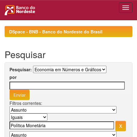
Skip
navigation
DSpace - BNB - Banco do Nordeste do Brasil
Pesquisar
Pesquisar:
por
Filtros correntes: