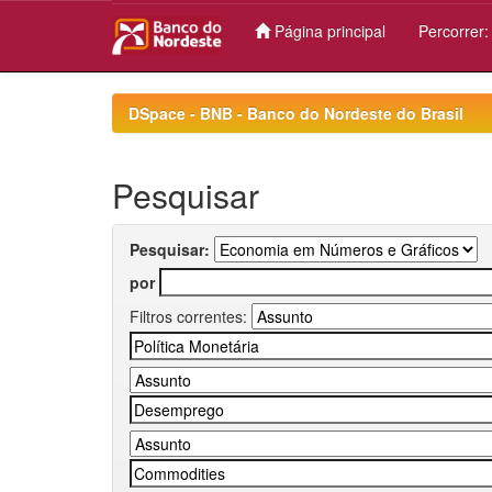
Página principal
Percorrer
Skip
navigation
DSpace - BNB - Banco do Nordeste do Brasil
Pesquisar
Pesquisar:
por
Filtros correntes: