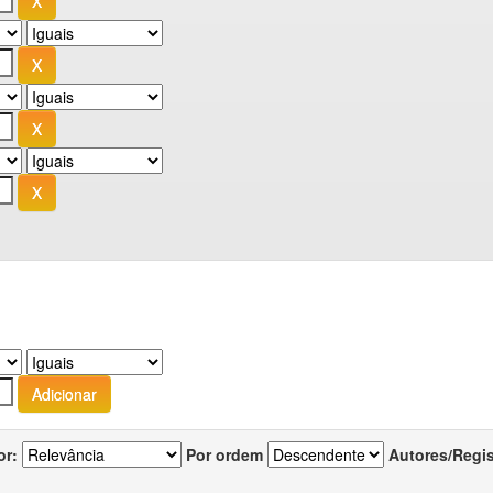
or:
Por ordem
Autores/Regi