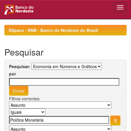
Skip
navigation
DSpace - BNB - Banco do Nordeste do Brasil
Pesquisar
Pesquisar:
por
Filtros correntes: