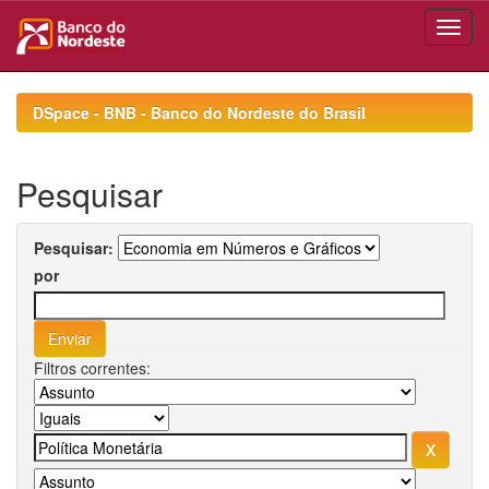
Skip
navigation
DSpace - BNB - Banco do Nordeste do Brasil
Pesquisar
Pesquisar:
por
Filtros correntes: