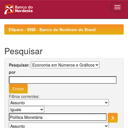
Skip
navigation
DSpace - BNB - Banco do Nordeste do Brasil
Pesquisar
Pesquisar:
por
Filtros correntes: