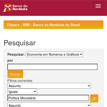
Skip
navigation
DSpace - BNB - Banco do Nordeste do Brasil
Pesquisar
Pesquisar:
por
Filtros correntes: