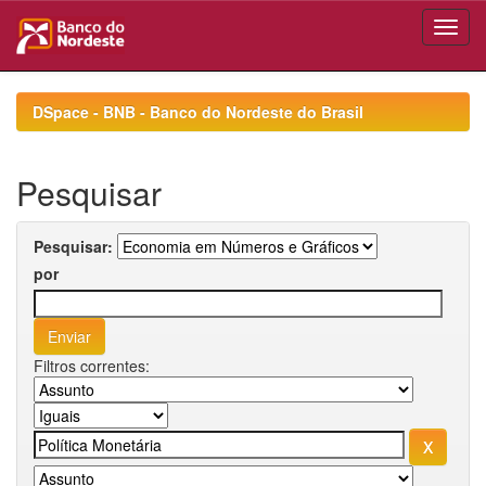
Skip
navigation
DSpace - BNB - Banco do Nordeste do Brasil
Pesquisar
Pesquisar:
por
Filtros correntes: