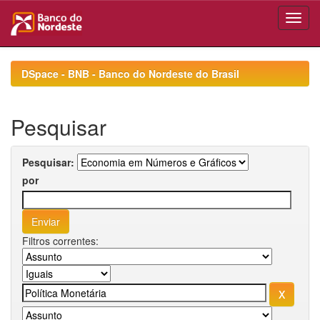
Skip
navigation
DSpace - BNB - Banco do Nordeste do Brasil
Pesquisar
Pesquisar:
por
Filtros correntes: