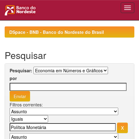
Skip
navigation
DSpace - BNB - Banco do Nordeste do Brasil
Pesquisar
Pesquisar:
por
Filtros correntes: