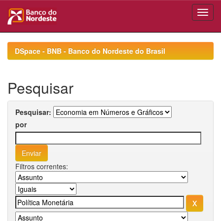
Skip
navigation
DSpace - BNB - Banco do Nordeste do Brasil
Pesquisar
Pesquisar:
por
Filtros correntes: