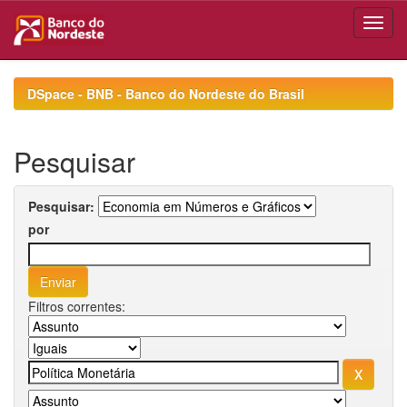
Skip
navigation
DSpace - BNB - Banco do Nordeste do Brasil
Pesquisar
Pesquisar:
por
Filtros correntes: