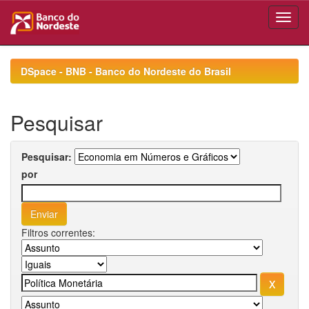
Skip
navigation
DSpace - BNB - Banco do Nordeste do Brasil
Pesquisar
Pesquisar:
por
Filtros correntes: