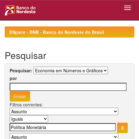
Skip
navigation
DSpace - BNB - Banco do Nordeste do Brasil
Pesquisar
Pesquisar:
por
Filtros correntes: