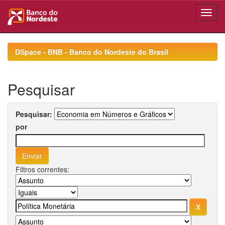
Skip
navigation
DSpace - BNB - Banco do Nordeste do Brasil
Pesquisar
Pesquisar:
por
Filtros correntes: