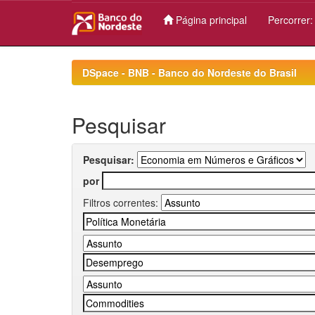
Página principal
Percorrer
Skip
navigation
DSpace - BNB - Banco do Nordeste do Brasil
Pesquisar
Pesquisar:
por
Filtros correntes: