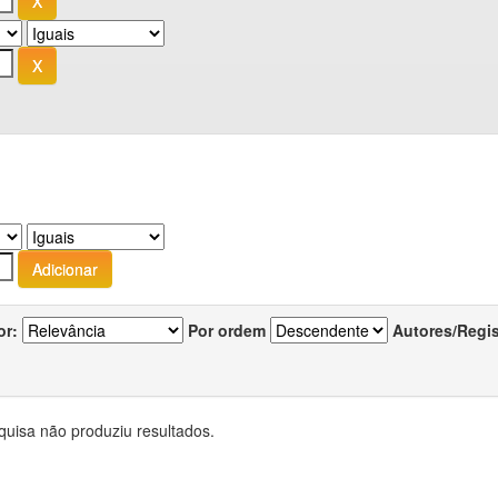
or:
Por ordem
Autores/Regi
quisa não produziu resultados.