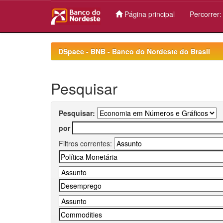
Página principal
Percorrer
Skip
navigation
DSpace - BNB - Banco do Nordeste do Brasil
Pesquisar
Pesquisar:
por
Filtros correntes: