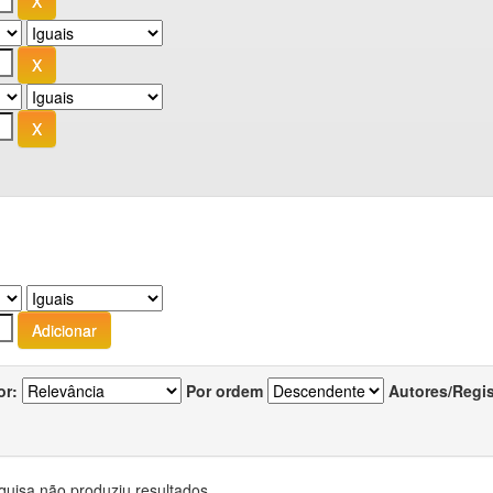
or:
Por ordem
Autores/Regi
quisa não produziu resultados.