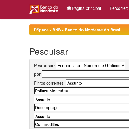
Página principal
Percorrer
Skip
navigation
DSpace - BNB - Banco do Nordeste do Brasil
Pesquisar
Pesquisar:
por
Filtros correntes: