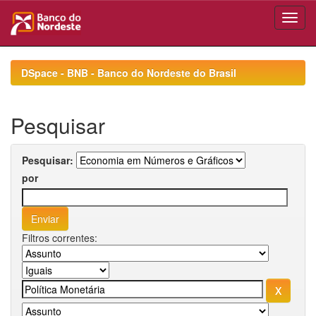
Skip
navigation
DSpace - BNB - Banco do Nordeste do Brasil
Pesquisar
Pesquisar:
por
Filtros correntes: