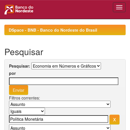
Skip
navigation
DSpace - BNB - Banco do Nordeste do Brasil
Pesquisar
Pesquisar:
por
Filtros correntes: