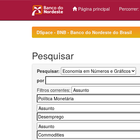
Página principal
Percorrer
Skip
navigation
DSpace - BNB - Banco do Nordeste do Brasil
Pesquisar
Pesquisar:
por
Filtros correntes: