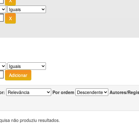
or:
Por ordem
Autores/Regi
quisa não produziu resultados.